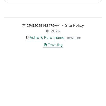
Sear
•
Site Policy
京ICP备2025143479号-1
© 2026
Astro & Pure theme
powered
🚇 Travelling