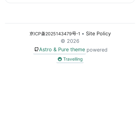
Sear
•
Site Policy
京ICP备2025143479号-1
© 2026
Astro & Pure theme
powered
🚇 Travelling