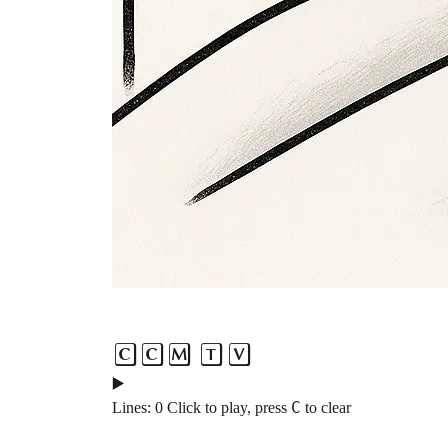
CCM TV
▶️
C
Lines:
0
Click to play, press
to clear