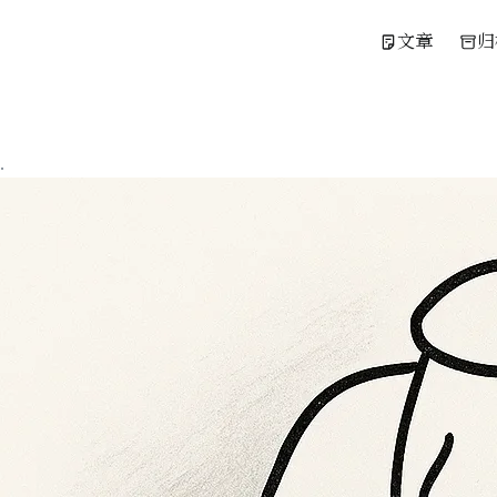
文章
归
.