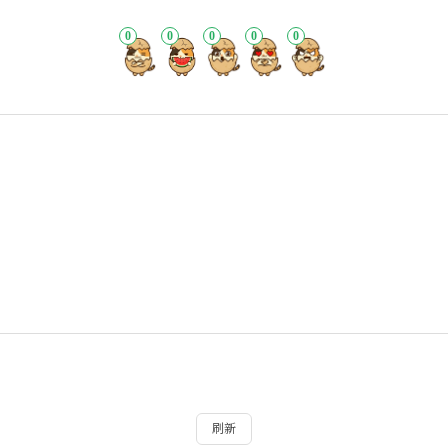
0
0
0
0
0
刷新