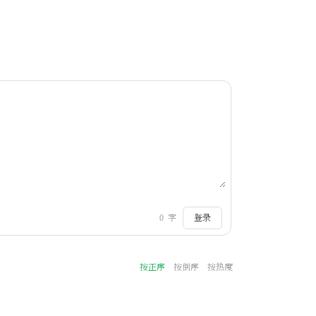
0
字
登录
按正序
按倒序
按热度