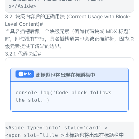
5
</
Aside
>
3.2. 块级内容后的正确用法 (Correct Usage with Block-
Level Content)
#
当具名插槽后跟一个块级元素（例如代码块或 MDX 标题）
时，即使没有空行，具名插槽通常也会被正确解析，因为块
级元素提供了清晰的边界。
3.2.1. 代码块后
#
Info
此标题也将出现在标题栏中
console
.
log
(
'
Code block follows 
the slot.
'
)
<
Aside
type
=
'
info
'
style
=
'
card
'
>
<
span
slot
=
"
title
"
>
此标题也将出现在标题栏中