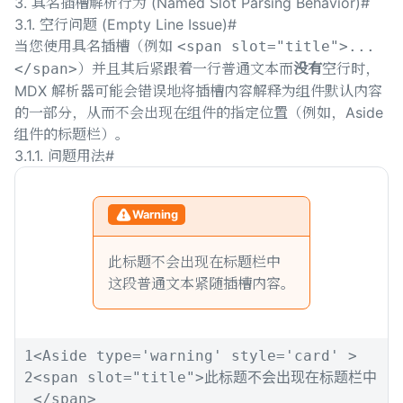
3. 具名插槽解析行为 (Named Slot Parsing Behavior)
#
3.1. 空行问题 (Empty Line Issue)
#
当您使用具名插槽（例如
<span slot="title">...
）并且其后紧跟着一行普通文本而
没有
空行时，
</span>
MDX 解析器可能会错误地将插槽内容解释为组件默认内容
的一部分，从而不会出现在组件的指定位置（例如，Aside
组件的标题栏）。
3.1.1. 问题用法
#
Warning
此标题不会出现在标题栏中
这段普通文本紧随插槽内容。
1
<
Aside
type
=
'
warning
'
style
=
'
card
'
>
2
<
span
slot
=
"
title
"
>
此标题不会出现在标题栏中
</
span
>