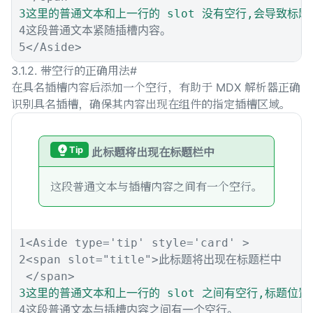
3
4
这段普通文本紧随插槽内容。
5
</
Aside
>
3.1.2. 带空行的正确用法
#
在具名插槽内容后添加一个空行，有助于 MDX 解析器正确
识别具名插槽，确保其内容出现在组件的指定插槽区域。
Tip
此标题将出现在标题栏中
这段普通文本与插槽内容之间有一个空行。
1
<
Aside
type
=
'
tip
'
style
=
'
card
'
>
2
<
span
slot
=
"
title
"
>
此标题将出现在标题栏中
</
span
>
3
4
这段普通文本与插槽内容之间有一个空行。