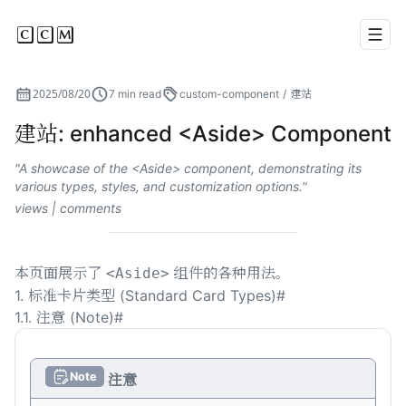
CCM
Men
2025/08/20
7 min read
custom-component
/
建站
建站: enhanced <Aside> Component
A showcase of the <Aside> component, demonstrating its
various types, styles, and customization options.
views |
comments
本页面展示了
组件的各种用法。
<Aside>
1. 标准卡片类型 (Standard Card Types)
#
1.1. 注意 (Note)
#
Note
注意