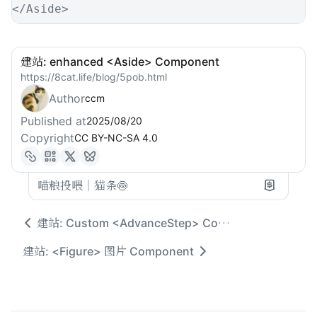
</
Aside
>
建站: enhanced <Aside> Component
https://8cat.life/blog/5pob.html
Author
ccm
Published at
2025/08/20
Copyright
CC BY-NC-SA 4.0
喵粮投喂｜猫条🍥
建站: Custom <AdvanceStep> Component Guide
建站: <Figure> 图片 Component